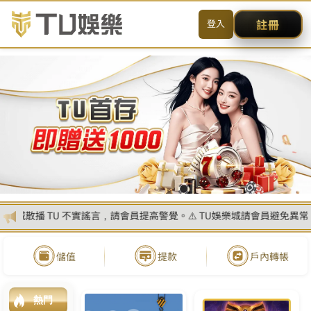
娛樂城身分證上傳：開啟全新遊
戲世界的鑰匙！