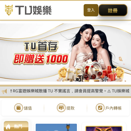
娛樂城官網：賭場界的網絡樂園
還是迷宮？